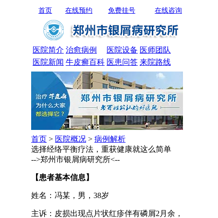
首页
在线预约
免费挂号
在线咨询
医院简介
治愈病例
医院设备
医师团队
医院新闻
牛皮癣百科
医患问答
来院路线
首页
>
医院概况
>
病例解析
选择经络平衡疗法，重获健康就这么简单
-->郑州市银屑病研究所<--
【患者基本信息】
姓名：冯某，男，38岁
主诉：皮损出现点片状红疹伴有磷屑2月余，