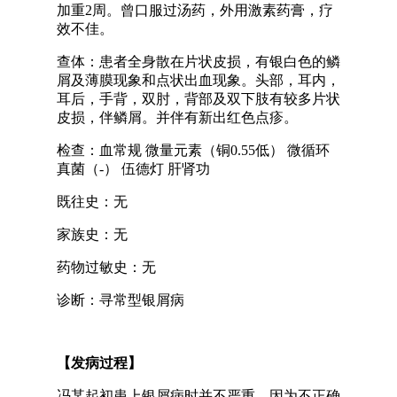
加重2周。曾口服过汤药，外用激素药膏，疗
效不佳。
查体：患者全身散在片状皮损，有银白色的鳞
屑及薄膜现象和点状出血现象。头部，耳内，
耳后，手背，双肘，背部及双下肢有较多片状
皮损，伴鳞屑。并伴有新出红色点疹。
检查：血常规 微量元素（铜0.55低） 微循环
真菌（-） 伍德灯 肝肾功
既往史：无
家族史：无
药物过敏史：无
诊断：寻常型银屑病
【发病过程】
冯某起初患上银屑病时并不严重，因为不正确