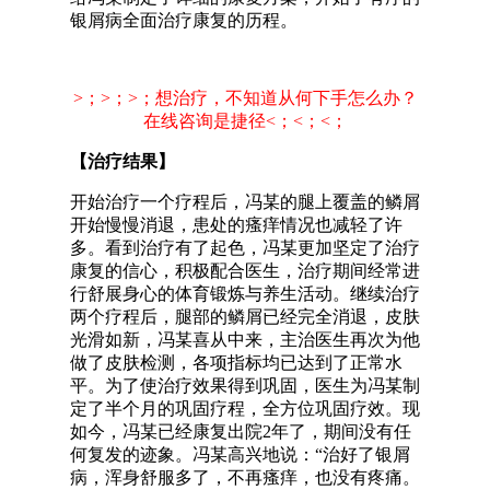
银屑病全面治疗康复的历程。
>；>；>；想治疗，不知道从何下手怎么办？
在线咨询是捷径<；<；<；
【治疗结果】
开始治疗一个疗程后，冯某的腿上覆盖的鳞屑
开始慢慢消退，患处的瘙痒情况也减轻了许
多。看到治疗有了起色，冯某更加坚定了治疗
康复的信心，积极配合医生，治疗期间经常进
行舒展身心的体育锻炼与养生活动。继续治疗
两个疗程后，腿部的鳞屑已经完全消退，皮肤
光滑如新，冯某喜从中来，主治医生再次为他
做了皮肤检测，各项指标均已达到了正常水
平。为了使治疗效果得到巩固，医生为冯某制
定了半个月的巩固疗程，全方位巩固疗效。现
如今，冯某已经康复出院2年了，期间没有任
何复发的迹象。冯某高兴地说：“治好了银屑
病，浑身舒服多了，不再瘙痒，也没有疼痛。