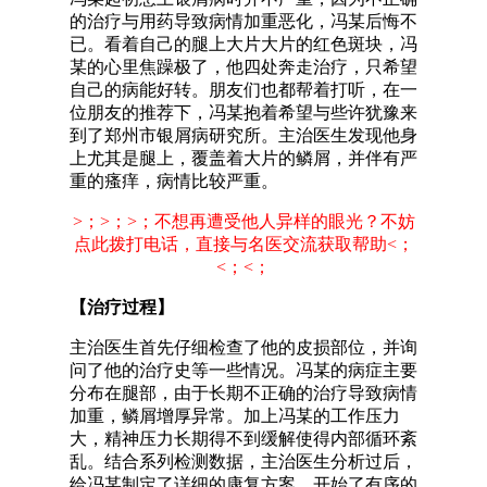
的治疗与用药导致病情加重恶化，冯某后悔不
已。看着自己的腿上大片大片的红色斑块，冯
某的心里焦躁极了，他四处奔走治疗，只希望
自己的病能好转。朋友们也都帮着打听，在一
位朋友的推荐下，冯某抱着希望与些许犹豫来
到了郑州市银屑病研究所。主治医生发现他身
上尤其是腿上，覆盖着大片的鳞屑，并伴有严
重的瘙痒，病情比较严重。
>；>；>；不想再遭受他人异样的眼光？不妨
点此拨打电话，直接与名医交流获取帮助<；
<；<；
【治疗过程】
主治医生首先仔细检查了他的皮损部位，并询
问了他的治疗史等一些情况。冯某的病症主要
分布在腿部，由于长期不正确的治疗导致病情
加重，鳞屑增厚异常。加上冯某的工作压力
大，精神压力长期得不到缓解使得内部循环紊
乱。结合系列检测数据，主治医生分析过后，
给冯某制定了详细的康复方案，开始了有序的