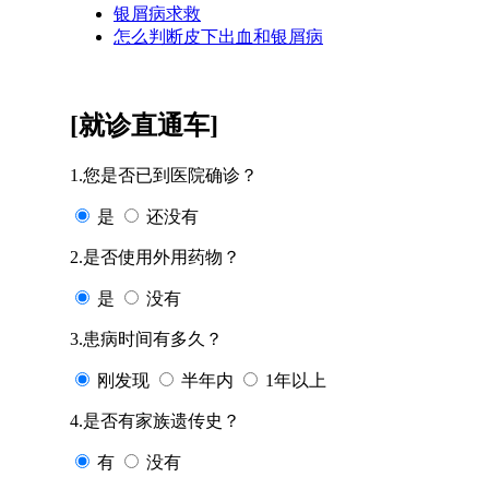
银屑病求救
怎么判断皮下出血和银屑病
[就诊直通车]
1.您是否已到医院确诊？
是
还没有
2.是否使用外用药物？
是
没有
3.患病时间有多久？
刚发现
半年内
1年以上
4.是否有家族遗传史？
有
没有