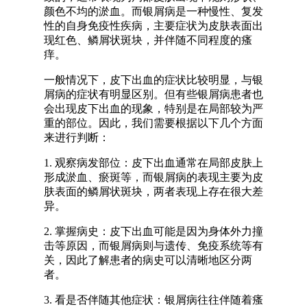
颜色不均的淤血。而银屑病是一种慢性、复发
性的自身免疫性疾病，主要症状为皮肤表面出
现红色、鳞屑状斑块，并伴随不同程度的瘙
痒。
一般情况下，皮下出血的症状比较明显，与银
屑病的症状有明显区别。但有些银屑病患者也
会出现皮下出血的现象，特别是在局部较为严
重的部位。因此，我们需要根据以下几个方面
来进行判断：
1. 观察病发部位：皮下出血通常在局部皮肤上
形成淤血、瘀斑等，而银屑病的表现主要为皮
肤表面的鳞屑状斑块，两者表现上存在很大差
异。
2. 掌握病史：皮下出血可能是因为身体外力撞
击等原因，而银屑病则与遗传、免疫系统等有
关，因此了解患者的病史可以清晰地区分两
者。
3. 看是否伴随其他症状：银屑病往往伴随着瘙