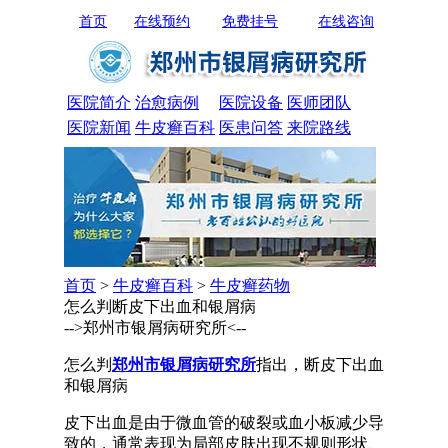
首页
在线预约
免费挂号
在线咨询
医院简介
治愈病例
医院设备
医师团队
医院新闻
牛皮癣百科
医患问答
来院路线
首页
>
牛皮癣百科
>
牛皮癣药物
怎么判断皮下出血和银屑病
-->郑州市银屑病研究所<--
怎么判
郑州市银屑病研究所
指出，断皮下出血
和银屑病
皮下出血是由于微血管的破裂或血小板减少导
致的，通常表现为局部皮肤出现不规则形状、