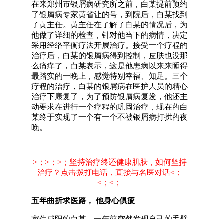
在来郑州市银屑病研究所之前，白某提前预约
了银屑病专家黄省让的号，到院后，白某找到
了黄主任。黄主任在了解了白某的情况后，为
他做了详细的检查，针对他当下的病情，决定
采用经络平衡疗法开展治疗。接受一个疗程的
治疗后，白某的银屑病得到控制，皮肤也没那
么痛痒了，白某表示，这是他患病以来来睡得
最踏实的一晚上，感觉特别幸福、知足。三个
疗程的治疗，白某的银屑病在医护人员的精心
治疗下康复了，为了预防银屑病复发，他还主
动要求在进行一个疗程的巩固治疗，现在的白
某终于实现了一个有一个不被银屑病打扰的夜
晚。
>；>；>；坚持治疗终还健康肌肤，如何坚持
治疗？点击拨打电话，直接与名医对话<；
<；<；
五年曲折求医路， 他身心俱疲
家住咸阳的白某，一年前突然发现自己的手臂