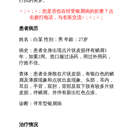
打扰的美梦。
>；>；>；您是否也在经受银屑病的折磨？点
击拨打电话，与名医交流<；<；<；
患者病历
姓名：白某 性别：男 年龄：27岁
病史：患者全身出现点片状皮损伴有鳞屑1
年，加重2周。曾口服过汤药，用过外用药，
疗效不佳。
查体：患者全身散在片状皮损，有银白色的鳞
屑及薄膜现象和点状出血现象。头部，耳内，
耳后，手背，双肘，背部及双下肢有较多片状
皮损，伴鳞屑。并伴有新出红色点疹。
诊断：寻常型银屑病
治疗情况