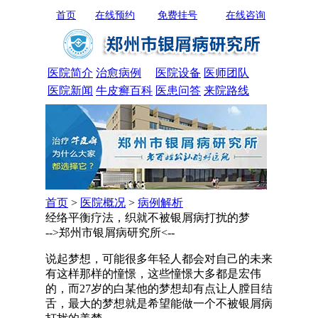
首页
在线预约
免费挂号
在线咨询
医院简介
治愈病例
医院设备
医师团队
医院新闻
牛皮癣百科
医患问答
来院路线
首页
>
医院概况
>
病例解析
经络平衡疗法，织就不被银屑病打扰的梦
-->郑州市银屑病研究所<--
说起梦想，可能很多年轻人都会对自己的未来
有这样那样的憧憬，这些憧憬大多都是宏伟
的，而27岁的白某他的梦想却有点让人膛目结
舌，最大的梦想就是希望能做一个不被银屑病