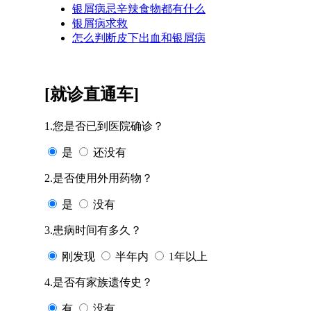
银屑病忌辛辣食物都有什么
银屑病求救
怎么判断皮下出血和银屑病
[就诊直通车]
1.您是否已到医院确诊？
是
还没有
2.是否使用外用药物？
是
没有
3.患病时间有多久？
刚发现
半年内
1年以上
4.是否有家族遗传史？
有
没有