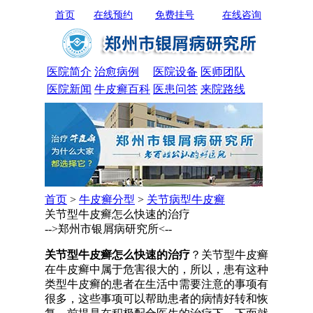
首页
在线预约
免费挂号
在线咨询
医院简介
治愈病例
医院设备
医师团队
医院新闻
牛皮癣百科
医患问答
来院路线
首页
>
牛皮癣分型
>
关节病型牛皮癣
关节型牛皮癣怎么快速的治疗
-->郑州市银屑病研究所<--
关节型牛皮癣怎么快速的治疗
？关节型牛皮癣
在牛皮癣中属于危害很大的，所以，患有这种
类型牛皮癣的患者在生活中需要注意的事项有
很多，这些事项可以帮助患者的病情好转和恢