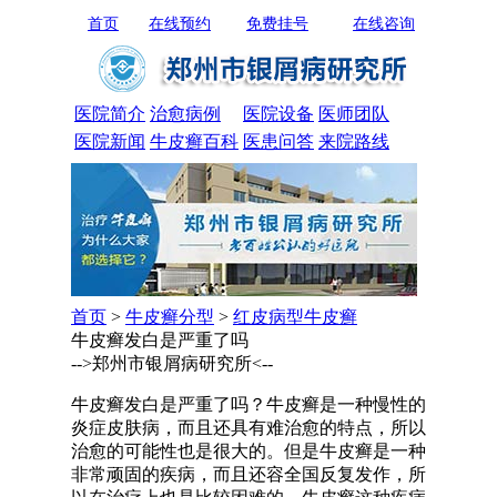
首页
在线预约
免费挂号
在线咨询
医院简介
治愈病例
医院设备
医师团队
医院新闻
牛皮癣百科
医患问答
来院路线
首页
>
牛皮癣分型
>
红皮病型牛皮癣
牛皮癣发白是严重了吗
-->郑州市银屑病研究所<--
牛皮癣发白是严重了吗？牛皮癣是一种慢性的
炎症皮肤病，而且还具有难治愈的特点，所以
治愈的可能性也是很大的。但是牛皮癣是一种
非常顽固的疾病，而且还容全国反复发作，所