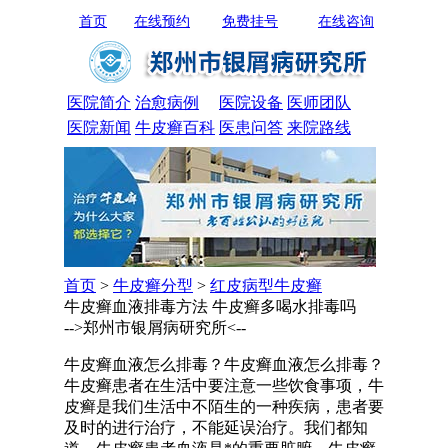
首页
在线预约
免费挂号
在线咨询
医院简介
治愈病例
医院设备
医师团队
医院新闻
牛皮癣百科
医患问答
来院路线
首页
>
牛皮癣分型
>
红皮病型牛皮癣
牛皮癣血液排毒方法 牛皮癣多喝水排毒吗
-->郑州市银屑病研究所<--
牛皮癣血液怎么排毒？牛皮癣血液怎么排毒？
牛皮癣患者在生活中要注意一些饮食事项，牛
皮癣是我们生活中不陌生的一种疾病，患者要
及时的进行治疗，不能延误治疗。我们都知