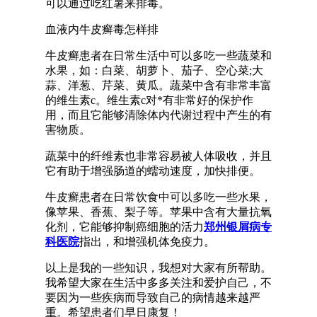
可以通过吃红薯来排毒。
血液内牛皮癣毒怎样排
牛皮癣患者在日常生活中可以多吃一些蔬菜和
水果，如：白菜、胡萝卜、茄子、空心菜;大
蒜、洋葱、芹菜、黄瓜。蔬菜中含有非常丰富
的维生素c。维生素c对*有非常好的保护作
用，而且它能够清除体内代谢过程中产生的有
害物质。
蔬菜中的纤维素也非常容易被人体吸收，并且
它有助于增强肠道的蠕动速度，加快排便。
牛皮癣患者在日常饮食中可以多吃一些水果，
像苹果、香蕉、梨子等。苹果中含有大量抗氧
化剂，它能够抑制癌细胞的活力
郑州银屑病专
科医院
指出，和增强机体免疫力。
以上是我的一些知识，我想对大家有所帮助。
我希望大家在生活中多多关注和爱护自己，不
要因为一些疾病而导致自己的病情越来越严
重。希望患者们早日康复！