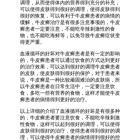
调理，从而使得体内的营养得到充分的补充，
可以使得皮肤得到很好的调理，使得皮肤得到
很好的恢复，可以有利于牛皮癣患者的病情的
缓解，牛皮癣治疗是有很多注意事项的，牛皮
癣患者一定要注意，不能吃辛辣刺激性的食
物，也不能吃海鲜等，以免导致牛皮癣症状变
得更严重。
血液循环的好坏对牛皮癣患者是有一定的影响
的，牛皮癣患者可以通过饮食的方式达到更好
的治疗效果，可以达到很好的调理牛皮癣患者
的皮肤，使皮肤得到很好的保护，对于患者来
说，牛皮癣是一种比较顽固难治的皮肤病，所
以牛皮癣患者在日常生活中，一定要注意饮
食，多吃一些有营养的食物，这样才能使牛皮
癣患者的病情得到更好的治疗。
以上详细的介绍了血液循环的好坏是有很多种
的，牛皮癣患者要注意饮食，不能吃辛辣刺激
性食物，这样可以起到很好的调理，可以使得
皮肤得到很好的治疗，使得患者得到很好的调
理，可以使得牛皮癣患者的病情得到很好的控