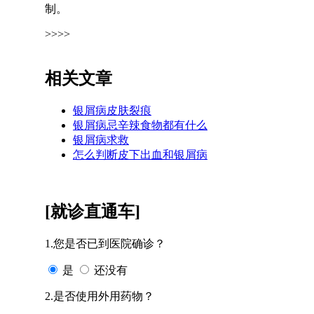
制。
>>>>
相关文章
银屑病皮肤裂痕
银屑病忌辛辣食物都有什么
银屑病求救
怎么判断皮下出血和银屑病
[就诊直通车]
1.您是否已到医院确诊？
是
还没有
2.是否使用外用药物？