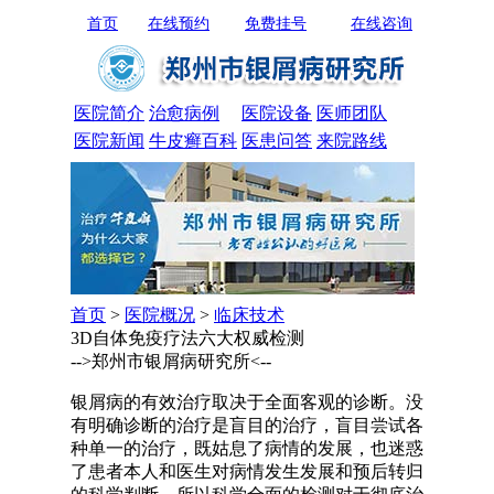
首页
在线预约
免费挂号
在线咨询
医院简介
治愈病例
医院设备
医师团队
医院新闻
牛皮癣百科
医患问答
来院路线
首页
>
医院概况
>
临床技术
3D自体免疫疗法六大权威检测
-->郑州市银屑病研究所<--
银屑病的有效治疗取决于全面客观的诊断。没
有明确诊断的治疗是盲目的治疗，盲目尝试各
种单一的治疗，既姑息了病情的发展，也迷惑
了患者本人和医生对病情发生发展和预后转归