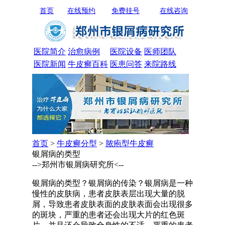
首页
在线预约
免费挂号
在线咨询
医院简介
治愈病例
医院设备
医师团队
医院新闻
牛皮癣百科
医患问答
来院路线
首页
>
牛皮癣分型
>
脓疱型牛皮癣
银屑病的类型
-->郑州市银屑病研究所<--
银屑病的类型？银屑病的传染？银屑病是一种
慢性的皮肤病，患者皮肤表层出现大量的脱
屑，导致患者皮肤表面的皮肤表面会出现很多
的斑块，严重的患者还会出现大片的红色斑