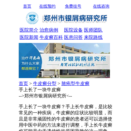
首页
在线预约
免费挂号
在线咨询
医院简介
治愈病例
医院设备
医师团队
医院新闻
牛皮癣百科
医患问答
来院路线
首页
>
牛皮癣分型
>
脓疱型牛皮癣
手上长了一块牛皮癣
-->郑州市银屑病研究所<--
手上长了一块牛皮癣？手上长牛皮癣，是比较
常见的一种疾病，牛皮癣的症状比较明显，而
且是非常顽固性的牛皮癣的患者还可以选择使
用中医中药的方法来进行调整，手上长牛皮癣