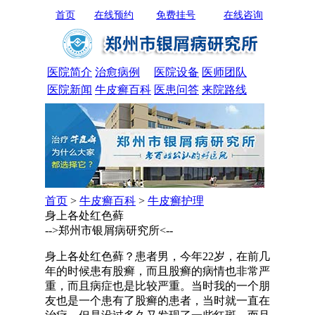
首页
在线预约
免费挂号
在线咨询
医院简介
治愈病例
医院设备
医师团队
医院新闻
牛皮癣百科
医患问答
来院路线
首页
>
牛皮癣百科
>
牛皮癣护理
身上各处红色藓
-->郑州市银屑病研究所<--
身上各处红色藓？患者男，今年22岁，在前几
年的时候患有股癣，而且股癣的病情也非常严
重，而且病症也是比较严重。当时我的一个朋
友也是一个患有了股癣的患者，当时就一直在