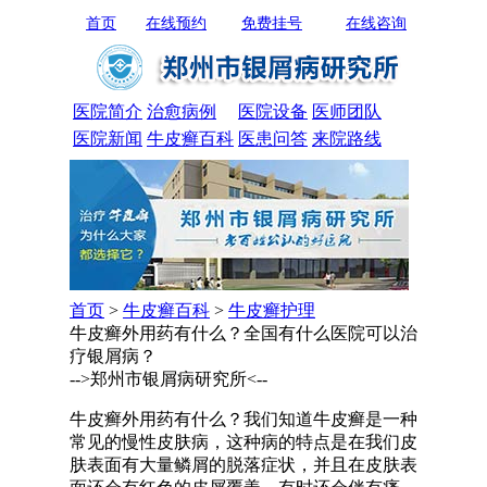
首页
在线预约
免费挂号
在线咨询
医院简介
治愈病例
医院设备
医师团队
医院新闻
牛皮癣百科
医患问答
来院路线
首页
>
牛皮癣百科
>
牛皮癣护理
牛皮癣外用药有什么？全国有什么医院可以治
疗银屑病？
-->郑州市银屑病研究所<--
牛皮癣外用药有什么？我们知道牛皮癣是一种
常见的慢性皮肤病，这种病的特点是在我们皮
肤表面有大量鳞屑的脱落症状，并且在皮肤表