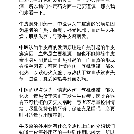
面还会有红色的皮屑覆盖，有时还会伴有瘙
痒。所以我们在用药方面一定要谨慎，那么我
们来看一下。
牛皮癣外用药一、中医认为牛皮癣的发病是因
为患者的血热，血瘀，外受风邪，血虚生风生
燥，肌肤失养，导致牛皮癣病发。
中医认为牛皮癣的发病原理是血热引起的牛皮
癣病因，血热是主要根源，但也不能排除牛皮
癣本身可能是由于血热引起的。而血热的形成
有多种因素，可因七情内伤，气机壅滞，郁久
化热，以致心火亢盛，毒热伏于营血或饮食失
节、过食，复受风热毒邪而发病。
中医的观点认为，情志内伤，气机壅滞，郁久
化火，毒热伏于营血而发生牛皮癣，因此在遇
有不可抗拒的天灾人祸时，患者应尽量控制情
绪，尽量保持心情平静，保证充足睡眠，必要
时可适量服用镇静剂。
牛皮癣的外用药有什么？通过上面的介绍我们
知道牛皮癣外用药的一些副作用比较大，所以