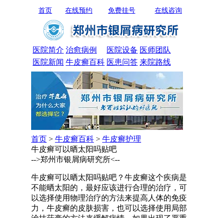
首页
在线预约
免费挂号
在线咨询
医院简介
治愈病例
医院设备
医师团队
医院新闻
牛皮癣百科
医患问答
来院路线
首页
>
牛皮癣百科
>
牛皮癣护理
牛皮癣可以晒太阳吗贴吧
-->郑州市银屑病研究所<--
牛皮癣可以晒太阳吗贴吧？牛皮癣这个疾病是
不能晒太阳的，最好应该进行合理的治疗，可
以选择使用物理治疗的方法来提高人体的免疫
力，牛皮癣的皮肤损害，也可以选择使用局部