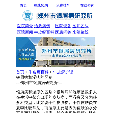
首页
在线预约
免费挂号
在线咨询
医院简介
治愈病例
医院设备
医师团队
医院新闻
牛皮癣百科
医患问答
来院路线
首页
>
牛皮癣百科
>
牛皮癣护理
银屑病和湿疹的区别
-->郑州市银屑病研究所<--
银屑病和湿疹的区别？银屑病和湿疹是很多人
在生活中都会出现的皮肤病，而湿疹又分为很
多种类型，比如说干性皮肤炎。干性皮肤炎在
夏季比较常见，而湿疹主要是因为皮肤的水分