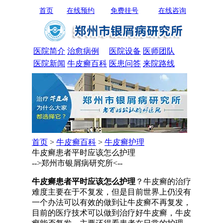
首页
在线预约
免费挂号
在线咨询
医院简介
治愈病例
医院设备
医师团队
医院新闻
牛皮癣百科
医患问答
来院路线
首页
>
牛皮癣百科
>
牛皮癣护理
牛皮癣患者平时应该怎么护理
-->郑州市银屑病研究所<--
牛皮癣患者平时应该怎么护理
？牛皮癣的治疗
难度主要在于不复发，但是目前世界上仍没有
一个办法可以有效的做到让牛皮癣不再复发，
目前的医疗技术可以做到治疗好牛皮癣，牛皮