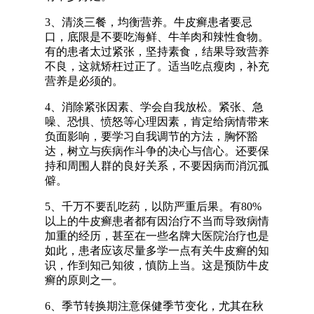
3、清淡三餐，均衡营养。牛皮癣患者要忌
口，底限是不要吃海鲜、牛羊肉和辣性食物。
有的患者太过紧张，坚持素食，结果导致营养
不良，这就矫枉过正了。适当吃点瘦肉，补充
营养是必须的。
4、消除紧张因素、学会自我放松。紧张、急
噪、恐惧、愤怒等心理因素，肯定给病情带来
负面影响，要学习自我调节的方法，胸怀豁
达，树立与疾病作斗争的决心与信心。还要保
持和周围人群的良好关系，不要因病而消沉孤
僻。
5、千万不要乱吃药，以防严重后果。有80%
以上的牛皮癣患者都有因治疗不当而导致病情
加重的经历，甚至在一些名牌大医院治疗也是
如此，患者应该尽量多学一点有关牛皮癣的知
识，作到知己知彼，慎防上当。这是预防牛皮
癣的原则之一。
6、季节转换期注意保健季节变化，尤其在秋