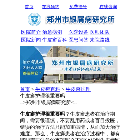
首页
在线预约
免费挂号
在线咨询
医院简介
治愈病例
医院设备
医师团队
医院新闻
牛皮癣百科
医患问答
来院路线
首页
>
牛皮癣百科
>
牛皮癣护理
牛皮癣护理很重要吗
-->郑州市银屑病研究所<--
牛皮癣护理很重要吗
？牛皮癣患者在治疗期
间，需要很谨慎，不要乱用药或者盲目投医，
错误的治疗方法只能加重病情，从而加大治疗
难度。那么，牛皮癣患者在治疗过程中，都有