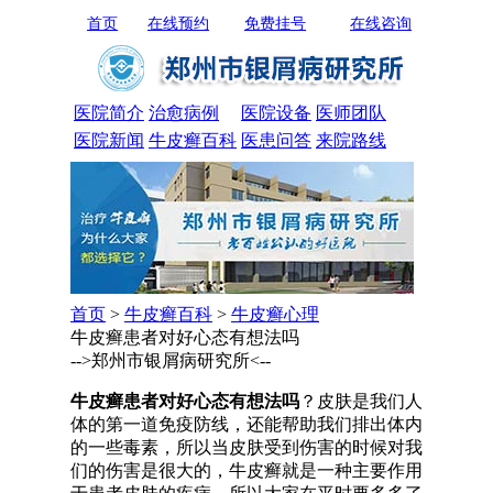
首页
在线预约
免费挂号
在线咨询
医院简介
治愈病例
医院设备
医师团队
医院新闻
牛皮癣百科
医患问答
来院路线
首页
>
牛皮癣百科
>
牛皮癣心理
牛皮癣患者对好心态有想法吗
-->郑州市银屑病研究所<--
牛皮癣患者对好心态有想法吗
？皮肤是我们人
体的第一道免疫防线，还能帮助我们排出体内
的一些毒素，所以当皮肤受到伤害的时候对我
们的伤害是很大的，牛皮癣就是一种主要作用