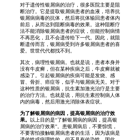
对于遗传性银屑病的治疗，很多医院主要是阻
断治疗。它是提取银屑病患者的血液，培养抗
银屑病病毒的抗体，然后将抗体输回患者体内
前后，从而达到阻断病毒的效果。这种阻断疗
法不能消除银屑病患者的症状，但能控制病情
不再恶化，且不会遗传给下一代。因此，就阻
断遗传而言，银屑病受到许多银屑病患者的喜
爱。世世代代都找不到。
其次，病理性银屑病。也就是说，患者本身并
没有牛皮癣，但在某种疾病之后，牛皮癣就被
感染了。引起银屑病的疾病可能是发烧、感
冒、骨折、癌症等，似乎与银屑病无关。对于
这种性质的银屑病，抗生素加激光治疗是主要
的治疗方法。也就是说，用抗生素控制病人体
内的病毒，然后用激光消除体表症状。
为了解银屑病的病因，提高银屑病的治疗效
果。
以上目的是“了解银屑病的病因，提高银
屑病的治疗效果”。患银屑病后，不要惊慌，
不要害怕接触银屑病患者的生活，因为该病是
遗传性或病理性的，但不具有传染性。因此，