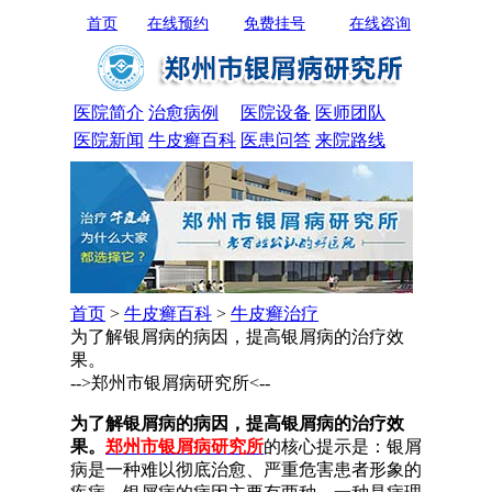
首页
在线预约
免费挂号
在线咨询
医院简介
治愈病例
医院设备
医师团队
医院新闻
牛皮癣百科
医患问答
来院路线
首页
>
牛皮癣百科
>
牛皮癣治疗
为了解银屑病的病因，提高银屑病的治疗效
果。
-->郑州市银屑病研究所<--
为了解银屑病的病因，提高银屑病的治疗效
果。
郑州市银屑病研究所
的核心提示是：银屑
病是一种难以彻底治愈、严重危害患者形象的