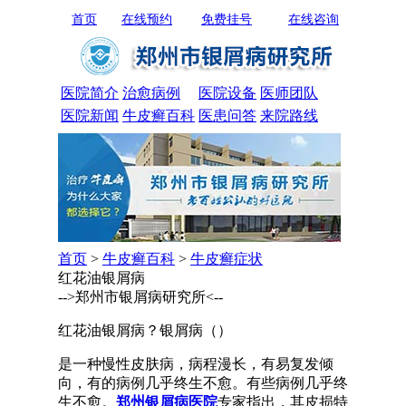
首页
在线预约
免费挂号
在线咨询
医院简介
治愈病例
医院设备
医师团队
医院新闻
牛皮癣百科
医患问答
来院路线
首页
>
牛皮癣百科
>
牛皮癣症状
红花油银屑病
-->郑州市银屑病研究所<--
红花油银屑病？银屑病（）
是一种慢性皮肤病，病程漫长，有易复发倾
向，有的病例几乎终生不愈。有些病例几乎终
生不愈。
郑州银屑病医院
专家指出，其皮损特