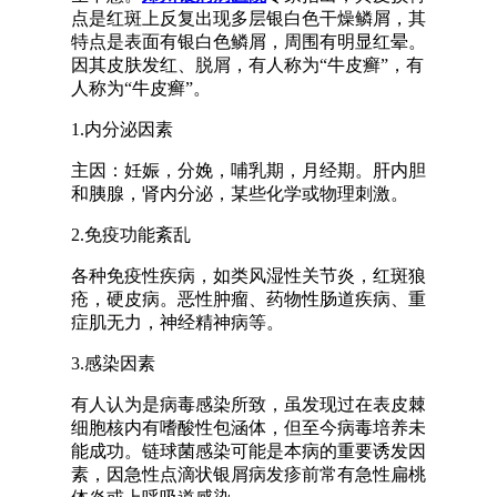
点是红斑上反复出现多层银白色干燥鳞屑，其
特点是表面有银白色鳞屑，周围有明显红晕。
因其皮肤发红、脱屑，有人称为“牛皮癣”，有
人称为“牛皮癣”。
1.内分泌因素
主因：妊娠，分娩，哺乳期，月经期。肝内胆
和胰腺，肾内分泌，某些化学或物理刺激。
2.免疫功能紊乱
各种免疫性疾病，如类风湿性关节炎，红斑狼
疮，硬皮病。恶性肿瘤、药物性肠道疾病、重
症肌无力，神经精神病等。
3.感染因素
有人认为是病毒感染所致，虽发现过在表皮棘
细胞核内有嗜酸性包涵体，但至今病毒培养未
能成功。链球菌感染可能是本病的重要诱发因
素，因急性点滴状银屑病发疹前常有急性扁桃