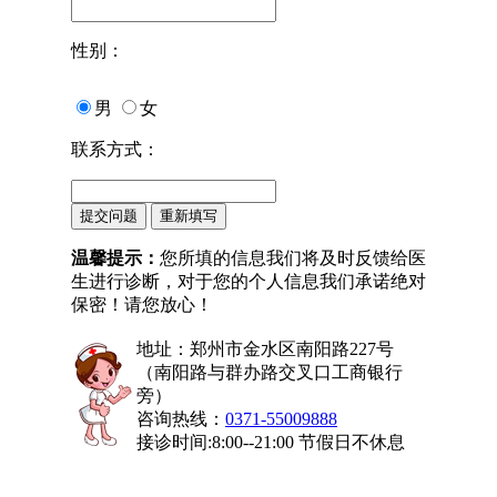
性别：
男
女
联系方式：
温馨提示：
您所填的信息我们将及时反馈给医
生进行诊断，对于您的个人信息我们承诺绝对
保密！请您放心！
地址：郑州市金水区南阳路227号
（南阳路与群办路交叉口工商银行
旁）
咨询热线：
0371-55009888
接诊时间:8:00--21:00 节假日不休息