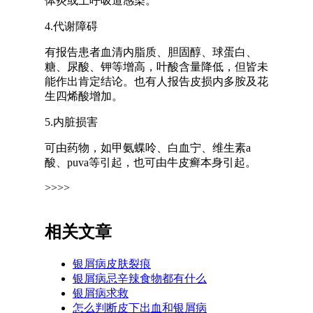
体炎或上呼吸道感染。
4.代谢障碍
有报告患者血清内脂质、胆固醇、球蛋白、
糖、尿酸、钾等增高，叶酸含量降低，但皆未
能作出肯定结论。也有人报告皮损内多胺及花
生四烯酸增加。
5.内脏损害
可由药物，如甲氨蝶呤、白血宁、维生素a
酸、puva等引起，也可由牛皮癣本身引起。
>>>>
相关文章
银屑病皮肤裂痕
银屑病忌辛辣食物都有什么
银屑病求救
怎么判断皮下出血和银屑病