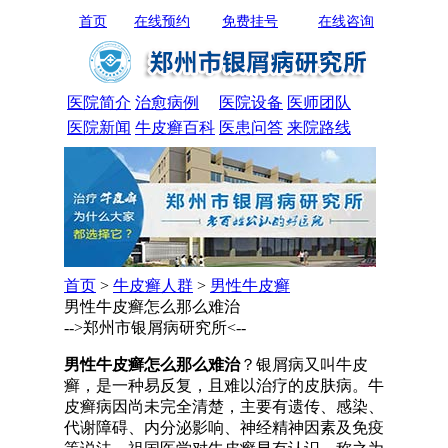
首页
在线预约
免费挂号
在线咨询
医院简介
治愈病例
医院设备
医师团队
医院新闻
牛皮癣百科
医患问答
来院路线
首页
>
牛皮癣人群
>
男性牛皮癣
男性牛皮癣怎么那么难治
-->郑州市银屑病研究所<--
男性牛皮癣怎么那么难治
？银屑病又叫牛皮
癣，是一种易反复，且难以治疗的皮肤病。牛
皮癣病因尚未完全清楚，主要有遗传、感染、
代谢障碍、内分泌影响、神经精神因素及免疫