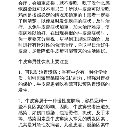
会痒，会加重皮损，就不要吃，吃了没什么感
慨感染就可以不用忌口！所以牛皮癣可以否吃
鸡肉是按照必定的情况来确定的！患者一定要
了解清楚，以便及时发觉疾病的症状，及时治
疗。以免牛皮癣症状加重，加大治疗难度，使
疾病难以治好。在出现类似的牛皮癣症状时，
你一定要充分重视，尽早到正规医院确诊，及
时进行有针对性的合理治疗，争取早日治好牛
皮癣，尽量降低牛皮癣可能带来的生活困扰。
牛皮癣男性饮食上要注意：
1、可以防治胃溃疡：香蕉中含有一种化学物
质，能够刺激胃黏膜的抵抗能力，增强对胃壁
的保护，牛皮癣患者吃香蕉可以预防胃溃疡的
发生。
2、牛皮癣属于一种慢性皮肤病，容易受到一
些不良因素的影响。因此，牛皮癣患者应避免
感染，如伤口感染，包括烫伤、抓伤、及手术
等。感染因素是牛皮癣病人常见的诱发因素，
尤其是对急性发病者、儿童患者。感染因素中