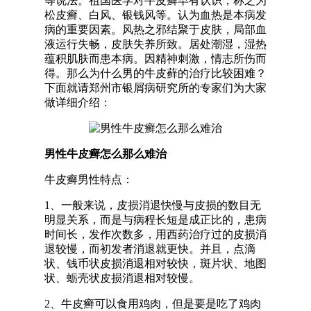
等说法。祖国医学对牛皮癣早有认识，称之为
松皮癣、白风、银钱风等。认为血热是本病发
病的重要因素。风热之邪结聚于皮肤，局部血
液运行失畅，皮肤失养所致。居处潮湿，湿热
蕴积肌肤而患本病。因精神刺激，情志所伤而
得。那么为什么男的牛皮藓的治疗比较困难？
下面就请郑州市银屑病研究所的专家们为大家
做详细介绍：
男性牛皮癣怎么那么难治
牛皮癣男性特点：
1、一般来说，皮损消退快慢与皮损的数目无
明显关系，而是与病程长短是成正比的，患病
时间长，发作次数多，用西药治疗过的皮损消
退较慢，而初发者消退就更快。并且，点滴
状、钱币状皮损消退相对较快，斑片状、地图
状、蛎壳状皮损消退相对较慢。
2、牛皮癣可以食用鸡肉，但是要是吃了鸡肉