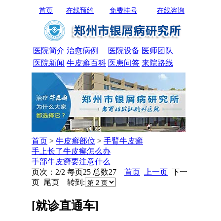
首页
在线预约
免费挂号
在线咨询
医院简介
治愈病例
医院设备
医师团队
医院新闻
牛皮癣百科
医患问答
来院路线
首页
>
牛皮癣部位
>
手臂牛皮癣
手上长了牛皮癣怎么办
手部牛皮癣要注意什么
页次：2/2 每页25 总数27
首页
上一页
下一
页 尾页 转到:
[就诊直通车]