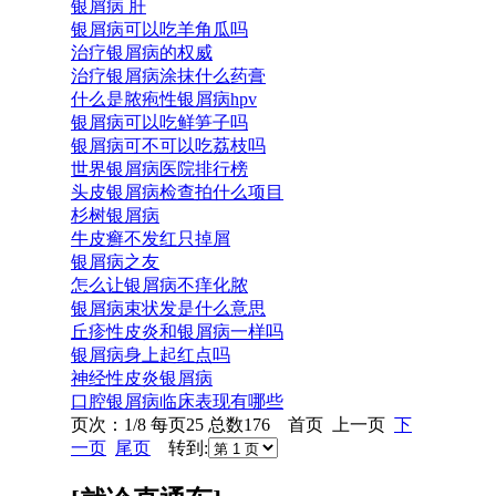
银屑病 肝
银屑病可以吃羊角瓜吗
治疗银屑病的权威
治疗银屑病涂抹什么药膏
什么是脓疱性银屑病hpv
银屑病可以吃鲜笋子吗
银屑病可不可以吃荔枝吗
世界银屑病医院排行榜
头皮银屑病检查拍什么项目
杉树银屑病
牛皮癣不发红只掉屑
银屑病之友
怎么让银屑病不痒化脓
银屑病束状发是什么意思
丘疹性皮炎和银屑病一样吗
银屑病身上起红点吗
神经性皮炎银屑病
口腔银屑病临床表现有哪些
页次：1/8 每页25 总数176 首页 上一页
下
一页
尾页
转到: