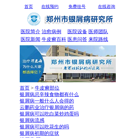
首页
在线预约
免费挂号
在线咨询
医院简介
治愈病例
医院设备
医师团队
医院新闻
牛皮癣百科
医患问答
来院路线
首页
>
牛皮癣部位
银屑病忌辛辣食物都有什么
银屑病一般什么人会得的
云鹏药业治疗银屑病的药
银屑病可以吃白菜炒鸡蛋吗
银屑病流感
银屑病可以吃花生的吗
银屑病初期的症状