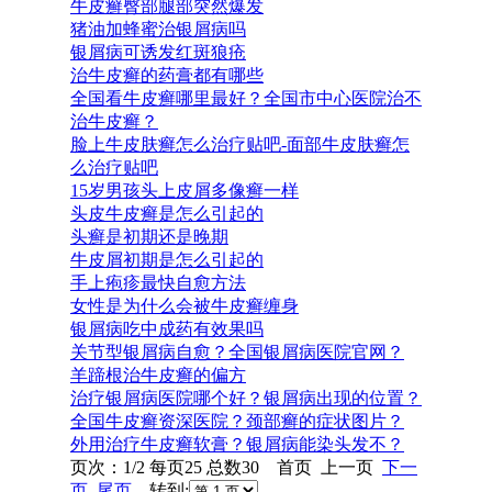
牛皮癣臀部腿部突然爆发
猪油加蜂蜜治银屑病吗
银屑病可诱发红斑狼疮
治牛皮癣的药膏都有哪些
全国看牛皮癣哪里最好？全国市中心医院治不
治牛皮癣？
脸上牛皮肤癣怎么治疗贴吧-面部牛皮肤癣怎
么治疗贴吧
15岁男孩头上皮屑多像癣一样
头皮牛皮癣是怎么引起的
头癣是初期还是晚期
牛皮屑初期是怎么引起的
手上疱疹最快自愈方法
女性是为什么会被牛皮癣缠身
银屑病吃中成药有效果吗
关节型银屑病自愈？全国银屑病医院官网？
羊蹄根治牛皮癣的偏方
治疗银屑病医院哪个好？银屑病出现的位置？
全国牛皮癣资深医院？颈部癣的症状图片？
外用治疗牛皮癣软膏？银屑病能染头发不？
页次：1/2 每页25 总数30 首页 上一页
下一
页
尾页
转到: