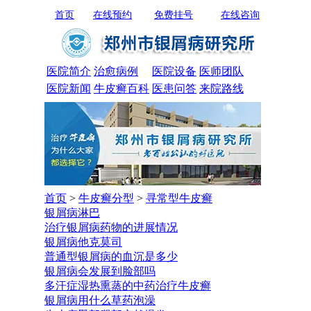
首页
在线预约
免费挂号
在线咨询
医院简介
治愈病例
医院设备
医师团队
医院新闻
牛皮癣百科
医患问答
来院路线
首页
>
牛皮癣分型
>
寻常型牛皮癣
银屑病淋巴
治疗银屑病药物的进展情况
银屑病他克莫司
普通型银屑病的血沉是多少
银屑病会发展到脸部吗
多汗症湿热熏蒸的中药治疗牛皮癣
银屑病用什么草药泡澡