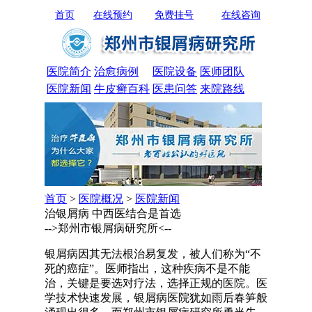
首页
在线预约
免费挂号
在线咨询
医院简介
治愈病例
医院设备
医师团队
医院新闻
牛皮癣百科
医患问答
来院路线
首页
>
医院概况
>
医院新闻
治银屑病 中西医结合是首选
-->郑州市银屑病研究所<--
银屑病因其无法根治易复发，被人们称为“不
死的癌症”。医师指出，这种疾病不是不能
治，关键是要选对疗法，选择正规的医院。医
学技术快速发展，银屑病医院犹如雨后春笋般