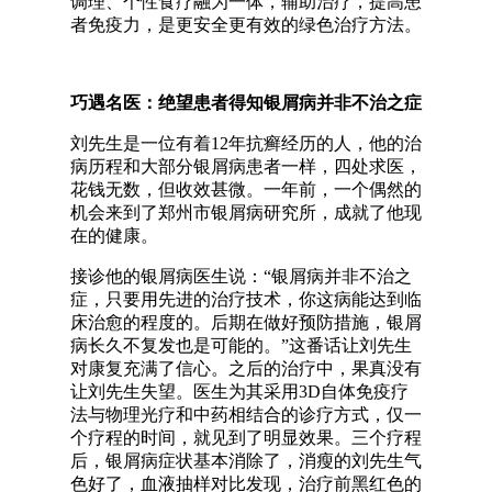
调理、个性食疗融为一体，辅助治疗，提高患
者免疫力，是更安全更有效的绿色治疗方法。
巧遇名医：绝望患者得知银屑病并非不治之症
刘先生是一位有着12年抗癣经历的人，他的治
病历程和大部分银屑病患者一样，四处求医，
花钱无数，但收效甚微。一年前，一个偶然的
机会来到了郑州市银屑病研究所，成就了他现
在的健康。
接诊他的银屑病医生说：“银屑病并非不治之
症，只要用先进的治疗技术，你这病能达到临
床治愈的程度的。后期在做好预防措施，银屑
病长久不复发也是可能的。”这番话让刘先生
对康复充满了信心。之后的治疗中，果真没有
让刘先生失望。医生为其采用3D自体免疫疗
法与物理光疗和中药相结合的诊疗方式，仅一
个疗程的时间，就见到了明显效果。三个疗程
后，银屑病症状基本消除了，消瘦的刘先生气
色好了，血液抽样对比发现，治疗前黑红色的