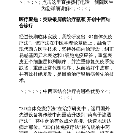
>；>；>；点击这里直接拨打电话，我院医生
为您详细讲解<；<；<；
医疗聚焦：突破银屑病治疗瓶颈 开创中西结
合诊疗
经过长期临床实践，我院研发出“3D自体免疫
疗法”。该疗法在中医学理论基础上，融合了
现代西方医学技术，坚持外病内治理念，纠正
易感基因异常表达和T细胞免疫应答，重塑表
皮五个细胞层排列顺序，并注重修复免疫系统
缺陷，重建正常代谢秩序，从而治好牛皮癣，
并有效杜绝复发，是目前治疗银屑病领先的技
术。
>；>；>；中西医结合治疗有哪些优势？<；
<；<；
“3D自体免疫疗法”在治疗研究中，运用国外
先进设备将传统中药熏蒸升级到“药离子渗透
疗法”，将中药的有效成分直接、快速地送达
病灶部位。“3D自体免疫疗法”将传统的中药