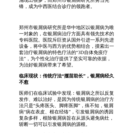
涌现出很多，而郑州市银屑病研究所勇当先
锋，成为中西医结合诊疗的领跑者。
郑州市银屑病研究所是华中地区以银屑病为唯
一对象的，在银屑病治疗方面具有领先技术的
专科医院。医院斥巨资从国外引进一系列先进
设备，将中医与西方的优势相结合，摸索出一
套治疗银屑病的特色疗法的“3D自体免疫疗
法”，为个性化治疗提供了坚实可靠的依据，
为治好银屑病带来了希望。
临床现状：传统疗法“揠苗助长”，银屑病经久
不愈
医师们在临床试验中发现：银屑病之所以反复
发作、难以治好，是因为传统银屑病的治疗方
法只是“头疼医头、脚疼医脚”，殊不知，银屑
病“病在表皮、根在经络”，引发银屑病的诱因
复杂多样，根除银屑病旨在从源头避免病灶，
斩断一切可以引发银屑病的源根。