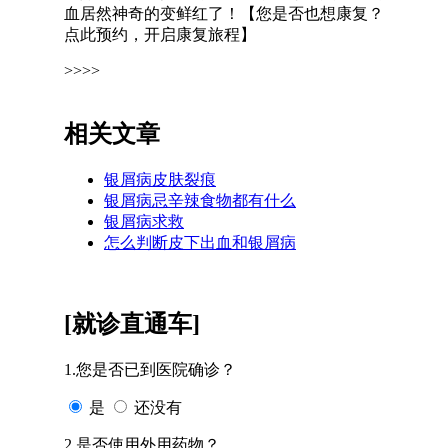
血居然神奇的变鲜红了！【您是否也想康复？
点此预约，开启康复旅程】
>>>>
相关文章
银屑病皮肤裂痕
银屑病忌辛辣食物都有什么
银屑病求救
怎么判断皮下出血和银屑病
[就诊直通车]
1.您是否已到医院确诊？
是
还没有
2.是否使用外用药物？