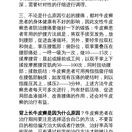
深，需要针对性的仔细进行调理。
三、不论是什么原因引起的腰痛，都对牛皮癣
患者的身体健康有不好的影响，因此女性牛皮
癣患者防治腰痛要做好一下的锻炼：牛皮癣患
者常用的护腰方法就是，将双手搓至发热，放
到腰部，促进血液循环。另外，要经常拉双杠
和倒走。掌压腰骶部：俯卧位，双掌重叠压在
腰部痛处，一呼一吸为一次，做10——15次；
揉摩腰背：晨起或睡前或工间，以双手掌上下
揉按摩擦腰背肌肉50——100次，同时扭动腰
部；揉散筋结：牛皮癣患者可用拇指指腹仔细
在腰骶部触摸，如发现有压痛的硬结时，则以
指腹压其上，揉压2——3分钟。上述方法牛皮
癣患者每天可多次进行，均有舒筋活络、促进
局部血液循环、改善腰痛的作用，还会对牛皮
癣的治疗有益。
背上长牛皮癣是因为什么原因
？牛皮癣患者在
治疗期间要注意选择适合自己的方法，不要盲
目的相信偏方治大病或者疗效快、治好率高等
的宣传。只有通过科学的治疗方法才能够让自