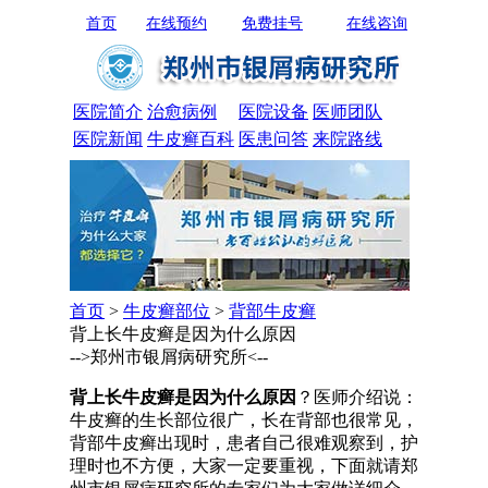
首页
在线预约
免费挂号
在线咨询
医院简介
治愈病例
医院设备
医师团队
医院新闻
牛皮癣百科
医患问答
来院路线
首页
>
牛皮癣部位
>
背部牛皮癣
背上长牛皮癣是因为什么原因
-->郑州市银屑病研究所<--
背上长牛皮癣是因为什么原因
？医师介绍说：
牛皮癣的生长部位很广，长在背部也很常见，
背部牛皮癣出现时，患者自己很难观察到，护
理时也不方便，大家一定要重视，下面就请郑