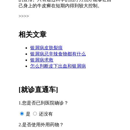
己身上的牛皮癣在短期内得到较大控制。
>>>>
相关文章
银屑病皮肤裂痕
银屑病忌辛辣食物都有什么
银屑病求救
怎么判断皮下出血和银屑病
[就诊直通车]
1.您是否已到医院确诊？
是
还没有
2.是否使用外用药物？