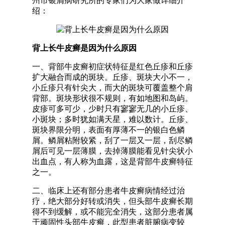
州市银屑病研究所的专家们为大家做详细介
绍：
背上长牛皮癣是因为什么原因
一、背部牛皮癣初症状特征是红色丘疹和丘疹
扩大融合而成的斑块。丘疹、斑块大小不一，
小丘疹只有针尖大，而大的斑块可覆盖整个肩
背部。斑块形状很不规则，有如地图和岛屿。
皮疹可多可少，少时只有寥寥无几的小丘疹、
小斑块；多时犹如满天星，难以数计。丘疹、
斑块界限分明，表面有厚薄不一的银白色鳞
屑。鳞屑粘附较紧，刮了一层又一层，刮尽鳞
屑后可见一层薄膜，去掉薄膜能看见针尖状小
出血点，有人称为血露，这是背部牛皮癣特征
之一。
二、临床上还有部分患者牛皮癣病情经过治
疗，绝大部分好转或消失，但头部牛皮癣长期
得不到缓解，或不能完全消失，这部分患者属
于顽固性头部牛皮癣，此型患者脏腑病变较