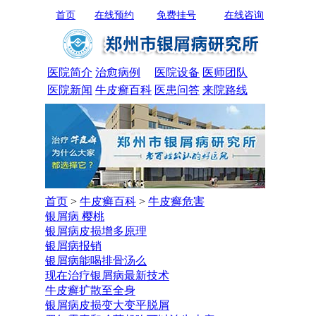
首页
在线预约
免费挂号
在线咨询
医院简介
治愈病例
医院设备
医师团队
医院新闻
牛皮癣百科
医患问答
来院路线
首页
>
牛皮癣百科
>
牛皮癣危害
银屑病 樱桃
银屑病皮损增多原理
银屑病报销
银屑病能喝排骨汤么
现在治疗银屑病最新技术
牛皮癣扩散至全身
银屑病皮损变大变平脱屑