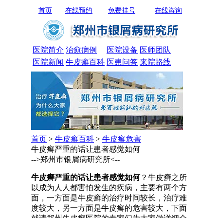
首页
在线预约
免费挂号
在线咨询
医院简介
治愈病例
医院设备
医师团队
医院新闻
牛皮癣百科
医患问答
来院路线
首页
>
牛皮癣百科
>
牛皮癣危害
牛皮癣严重的话让患者感觉如何
-->郑州市银屑病研究所<--
牛皮癣严重的话让患者感觉如何
？牛皮癣之所
以成为人人都害怕发生的疾病，主要有两个方
面，一方面是牛皮癣的治疗时间较长，治疗难
度较大，另一方面是牛皮癣的危害较大，下面