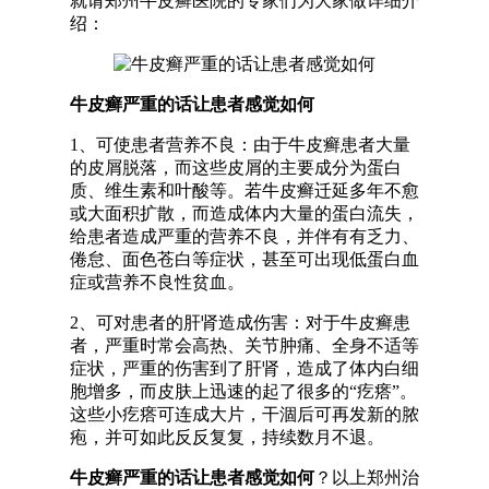
就请郑州牛皮癣医院的专家们为大家做详细介
绍：
牛皮癣严重的话让患者感觉如何
1、可使患者营养不良：由于牛皮癣患者大量
的皮屑脱落，而这些皮屑的主要成分为蛋白
质、维生素和叶酸等。若牛皮癣迁延多年不愈
或大面积扩散，而造成体内大量的蛋白流失，
给患者造成严重的营养不良，并伴有有乏力、
倦怠、面色苍白等症状，甚至可出现低蛋白血
症或营养不良性贫血。
2、可对患者的肝肾造成伤害：对于牛皮癣患
者，严重时常会高热、关节肿痛、全身不适等
症状，严重的伤害到了肝肾，造成了体内白细
胞增多，而皮肤上迅速的起了很多的“疙瘩”。
这些小疙瘩可连成大片，干涸后可再发新的脓
疱，并可如此反反复复，持续数月不退。
牛皮癣严重的话让患者感觉如何
？以上郑州治