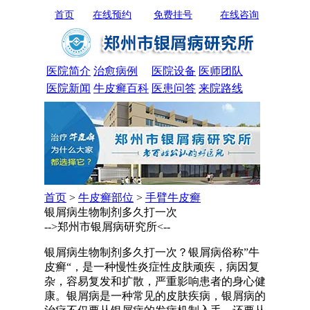
首页
在线预约
免费挂号
在线咨询
医院简介
治愈病例
医院设备
医师团队
医院新闻
牛皮癣百科
医患问答
来院路线
首页
>
牛皮癣部位
>
手臂牛皮癣
银屑病生物制剂多久打一次
-->郑州市银屑病研究所<--
银屑病生物制剂多久打一次？银屑病俗称”牛
皮癣“，是一种慢性炎症性皮肤顽疾，病因复
杂，容易复发和扩散，严重影响患者的身心健
康。银屑病是一种常见的皮肤疾病，银屑病的