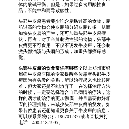
体内酸碱平衡。但是，如果过多食用酸性食
品，不能中和而导致酸性。
头部牛皮癣患者要少吃含脂肪过高的食物，脂
肪过高的食物会使皮脂腺分泌皮脂过多，从而
加快头皮屑的产生，还可加重头部牛皮癣症
状，再者，对于辛辣刺激性强的食物，头部牛
皮癣更不可食用，不仅不诱发牛皮癣，还会刺
激头部油渍与头屑的形成，加重头部瘙痒感
觉。
头部牛皮癣的饮食常识有哪些
？以上郑州市银
屑病牛皮癣医院的专家提醒各位患者头部牛皮
癣因为有头发的关系，所以治疗起来也比较困
难，但大家还是不能放弃了，在选择治疗方法
的时候，一定要选择适合自己病情的疗法，这
样的话才能治疗的更加彻底，并且需要做好相
应的护理措施，来减少头部牛皮癣的复发。如
果各位患者还想知道更多关于牛皮癣的信息，
可以联系我院QQ：1967012377或者直接拨打
电话：400-118-1995。