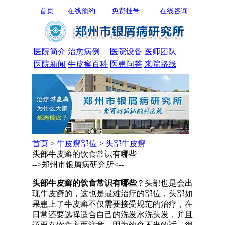
首页
在线预约
免费挂号
在线咨询
医院简介
治愈病例
医院设备
医师团队
医院新闻
牛皮癣百科
医患问答
来院路线
首页
>
牛皮癣部位
>
头部牛皮癣
头部牛皮癣的饮食常识有哪些
-->郑州市银屑病研究所<--
头部牛皮癣的饮食常识有哪些
？头部也是会出
现牛皮癣的，这也是最难治疗的部位，头部如
果患上了牛皮癣不仅需要接受规范的治疗，在
日常还要选择适合自己的洗发水洗头发，并且