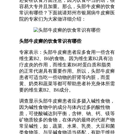
还要在饮食方面注意，因为饮食不当的话，很
容易大专并且加重。那么，头部牛皮癣的饮食
常识有哪些？下面就请郑州市银屑病牛皮癣医
院的专家们为大家做详细介绍：
头部牛皮癣的饮食常识有哪些
专家表示：头部牛皮癣患者应多食用一些含有
维生素B2、B6的食物。因为维生素B2具有治
疗皮炎的作用，而维生素B6对蛋白质和脂类
的正常代谢具有重要作用。所以，头部牛皮癣
患者可适当吃一些动物的肝肾等内脏，而蛋
黄、奶类和蔬菜等都可帮助患者补充身体所需
要的维生素B2、B6成分。
调查显示头部牛皮癣患者应多摄入碱性食物，
因为碱性食物中的成分与体内过多的酸性物
质，可使酸碱达到平衡，含钾、钠、钙、镁等
矿物质较多的食物，在体内的最终的代谢产物
常呈碱性，如，蔬菜、水果、乳类、大豆和菌
类食物等。与呈碱食物适当搭配，有助于维持