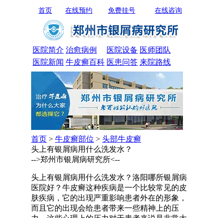
首页
在线预约
免费挂号
在线咨询
医院简介
治愈病例
医院设备
医师团队
医院新闻
牛皮癣百科
医患问答
来院路线
首页
>
牛皮癣部位
>
头部牛皮癣
头上有银屑病用什么洗发水？
-->郑州市银屑病研究所<--
头上有银屑病用什么洗发水？洛阳哪所银屑病
医院好？牛皮癣这种疾病是一个比较常见的皮
肤疾病，它的出现严重影响患者外在的形象，
而且它的出现会给患者带来一些精神上的压