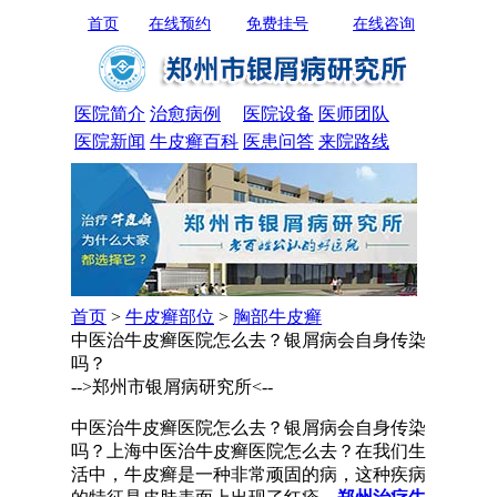
首页
在线预约
免费挂号
在线咨询
医院简介
治愈病例
医院设备
医师团队
医院新闻
牛皮癣百科
医患问答
来院路线
首页
>
牛皮癣部位
>
胸部牛皮癣
中医治牛皮癣医院怎么去？银屑病会自身传染
吗？
-->郑州市银屑病研究所<--
中医治牛皮癣医院怎么去？银屑病会自身传染
吗？上海中医治牛皮癣医院怎么去？在我们生
活中，牛皮癣是一种非常顽固的病，这种疾病